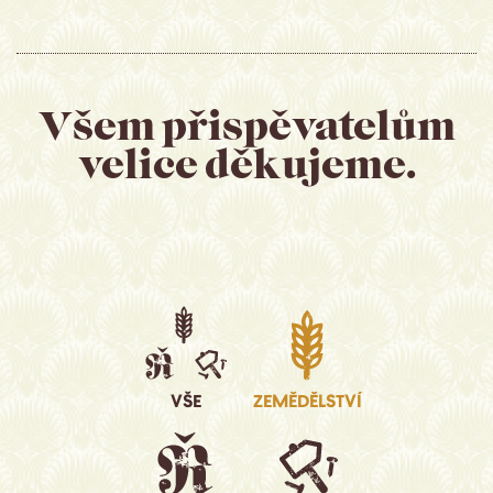
Všem přispěvatelům
velice děkujeme.
V
Š
E
ZEMĚDĚLSTVÍ