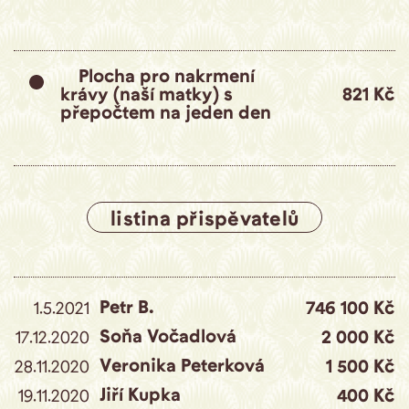
Plocha pro nakrmení
krávy (naší matky) s
821 Kč
přepočtem na jeden den
listina přispěvatelů
Petr B.
1.5.2021
746 100 Kč
Soňa Vočadlová
17.12.2020
2 000 Kč
Veronika Peterková
28.11.2020
1 500 Kč
Jiří Kupka
19.11.2020
400 Kč