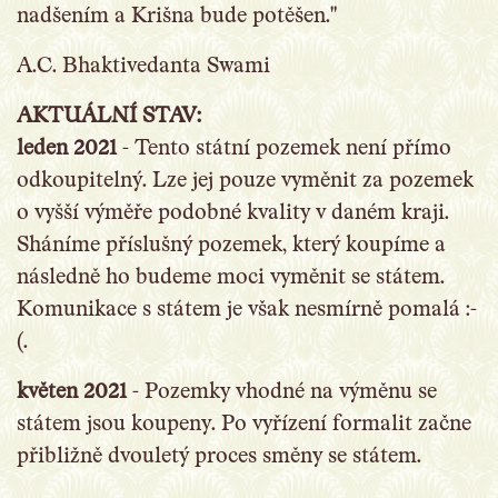
nadšením a Krišna bude potěšen."
A.C. Bhaktivedanta Swami
AKTUÁLNÍ STAV:
leden 2021
- Tento státní pozemek není přímo
odkoupitelný. Lze jej pouze vyměnit za pozemek
o vyšší výměře podobné kvality v daném kraji.
Sháníme příslušný pozemek, který koupíme a
následně ho budeme moci vyměnit se státem.
Komunikace s státem je však nesmírně pomalá :-
(.
květen 2021
- Pozemky vhodné na výměnu se
státem jsou koupeny. Po vyřízení formalit začne
přibližně dvouletý proces směny se státem.