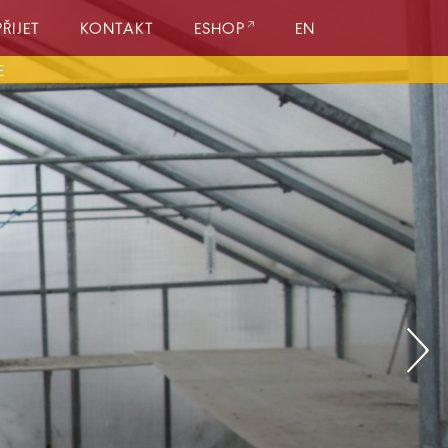
ŘIJET
KONTAKT
ESHOP
EN
MA
E