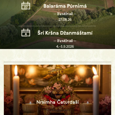
Balaráma Púrnimá
─ Festival ─
27.08.26
Šrí Kršna Džanmáštamí
─ Festival ─
4.-5.9.2026
Nrsimha Čaturdaší