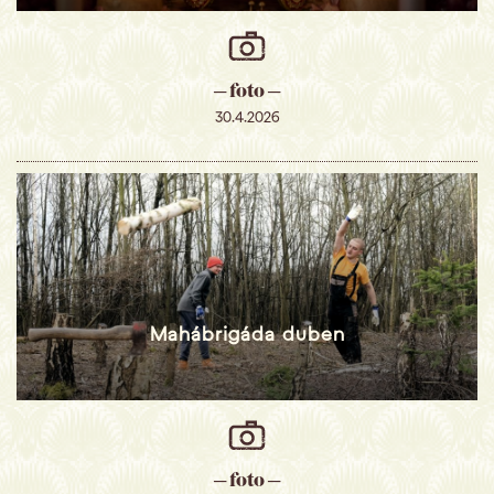
─ foto ─
30.4.2026
Mahábrigáda duben
─ foto ─