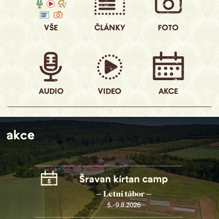
VŠE
ČLÁNKY
FOTO
AUDIO
VIDEO
AKCE
akce
Šravan kírtan camp
─ Letní tábor ─
5.-9.8.2026